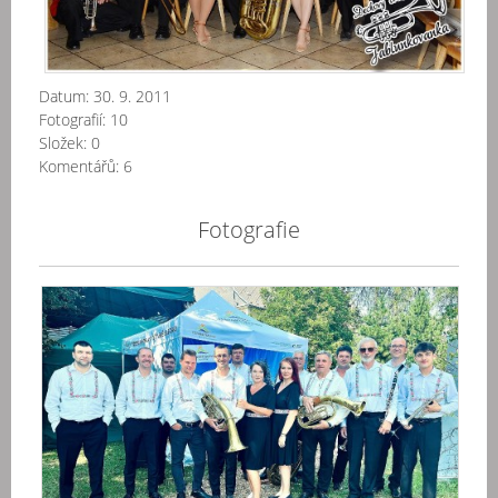
Datum:
30. 9. 2011
Fotografií:
10
Složek:
0
Komentářů:
6
Fotografie