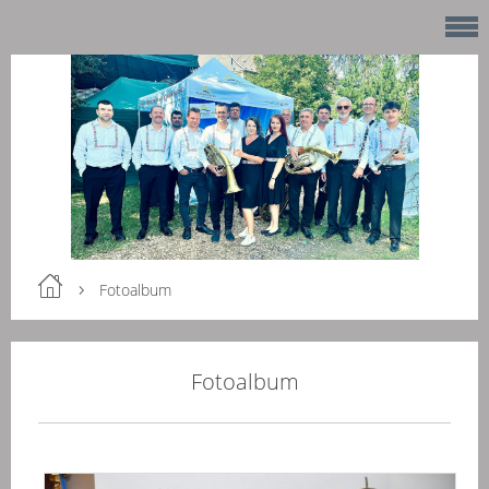
Fotoalbum
Fotoalbum
Kon