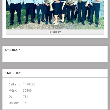
Fotoalbum
FACEBOOK
STATISTIKY
Celkem:
1470236
Měsíc:
30309
Den:
784
Online:
14