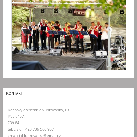
KONTAKT
Dechový orchestr Jablunkovanka, z.s.
Písek 497,
739 84
tel. číslo: +420 739 566 967
email: jablunkovanka@email.cz