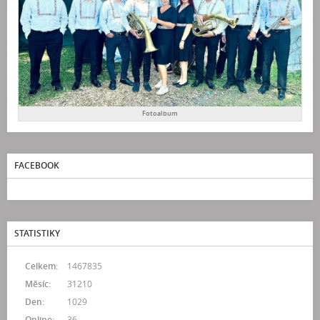
Fotoalbum
FACEBOOK
STATISTIKY
Celkem:
1467835
Měsíc:
31210
Den:
1029
Online:
36