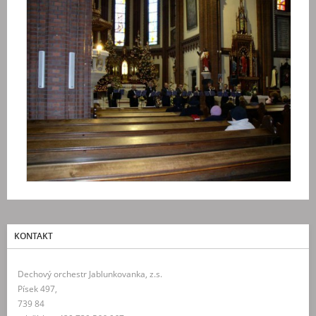
KONTAKT
Dechový orchestr Jablunkovanka, z.s.
Písek 497,
739 84