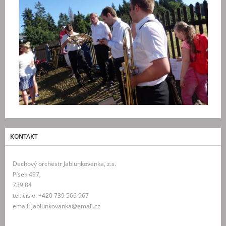
KONTAKT
Dechový orchestr Jablunkovanka, z.s.
Písek 497,
739 84
tel. číslo: +420 739 566 967
email: jablunkovanka@email.cz