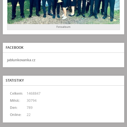
Fotoalbum
FACEBOOK
jablunkovanka.cz
STATISTIKY
Celkem:
1468847
Měsíc:
30794
Den:
789
Online:
22