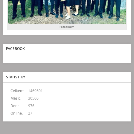
Fotoalbum
FACEBOOK
STATISTIKY
Celkem:
1469601
Měsíc:
30500
Den:
976
Online:
27