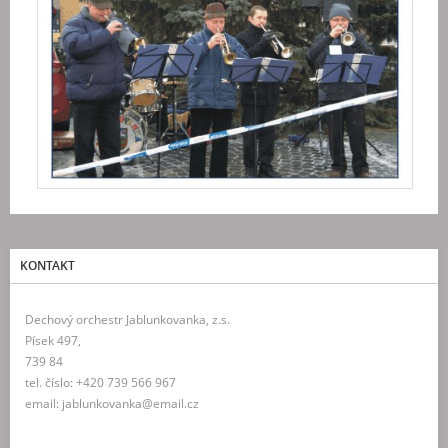
KONTAKT
Dechový orchestr Jablunkovanka, z.s.
Písek 497,
739 84
tel. číslo: +420 739 566 967
email: jablunkovanka@email.cz