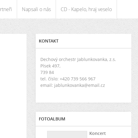
rtneři
Napsali o nás
CD - Kapelo, hraj veselo
KONTAKT
Dechový orchestr Jablunkovanka, z.s.
Písek 497,
739 84
tel. číslo: +420 739 566 967
email: jablunkovanka@email.cz
FOTOALBUM
Koncert