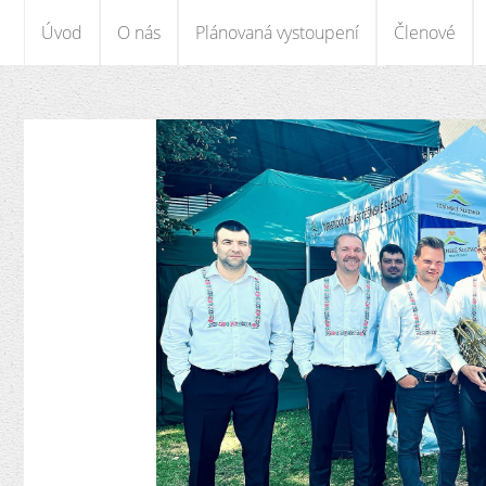
Úvod
O nás
Plánovaná vystoupení
Členové