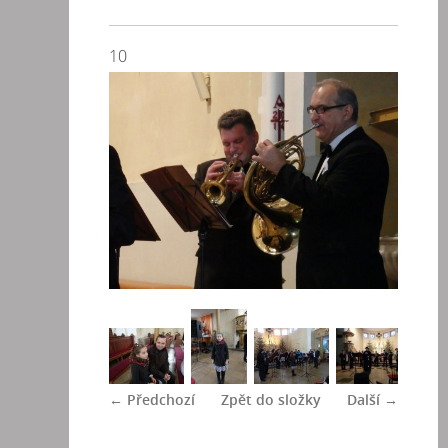
10
← Předchozí
Zpět do složky
Další →