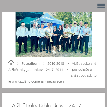
Fotoalbum
2010-2018
Vidět spokojené
posluchače a
Alžbětinky Jablunkov - 24. 7. 2011
slyšet potlesk, to
je pro každého odměna k nezaplacení
Alžbětinky Jablunkov - 24. 7.