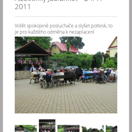
2011
Vidět spokojené posluchače a slyšet potlesk, to
je pro každého odměna k nezaplacení