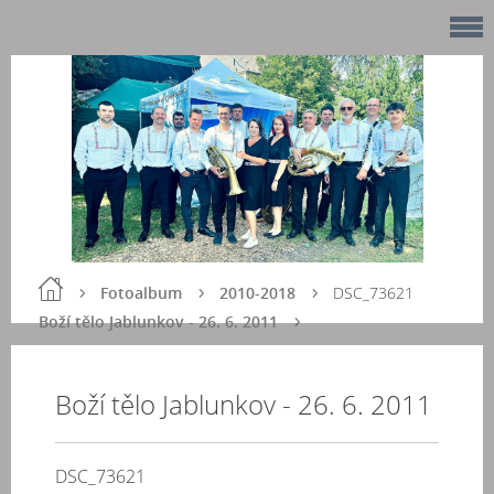
Fotoalbum
2010-2018
DSC_73621
Boží tělo Jablunkov - 26. 6. 2011
Boží tělo Jablunkov - 26. 6. 2011
DSC_73621