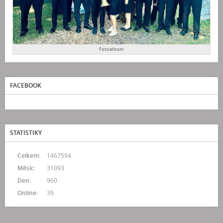
Fotoalbum
FACEBOOK
STATISTIKY
Celkem:
1467594
Měsíc:
31093
Den:
960
Online:
39