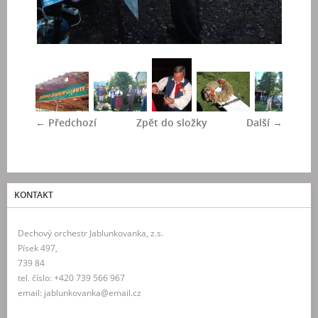
← Předchozí
Zpět do složky
Další →
KONTAKT
Dechový orchestr Jablunkovanka, z.s.
Písek 497,
739 84
tel. číslo: +420 739 566 967
email: jablunkovanka@email.cz