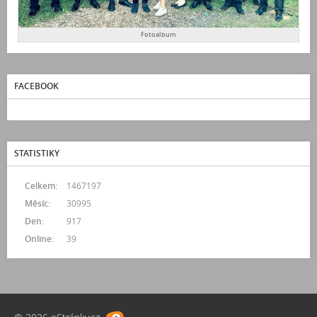
Fotoalbum
FACEBOOK
STATISTIKY
Celkem:
1467197
Měsíc:
30995
Den:
917
Online:
39