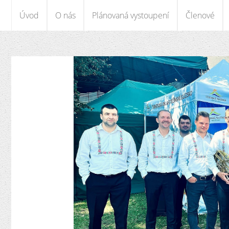
Úvod
O nás
Plánovaná vystoupení
Členové