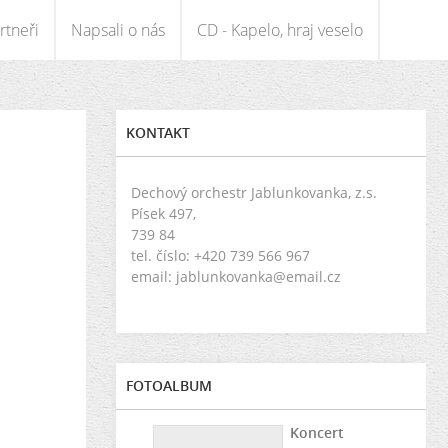
rtneři
Napsali o nás
CD - Kapelo, hraj veselo
KONTAKT
Dechový orchestr Jablunkovanka, z.s.
Písek 497,
739 84
tel. číslo: +420 739 566 967
email: jablunkovanka@email.cz
FOTOALBUM
Koncert