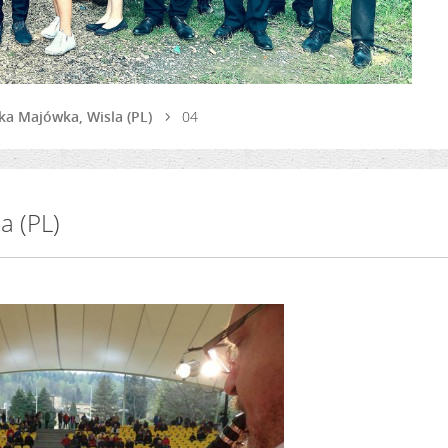
ska Majówka, Wisla (PL)
04
a (PL)