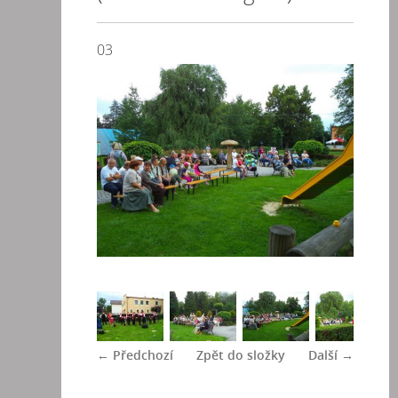
03
← Předchozí
Zpět do složky
Další →