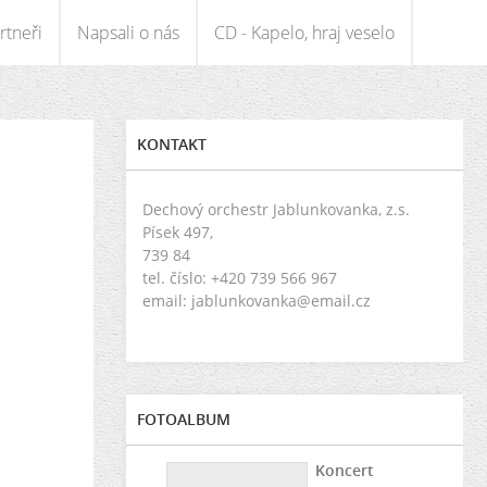
rtneři
Napsali o nás
CD - Kapelo, hraj veselo
KONTAKT
Dechový orchestr Jablunkovanka, z.s.
Písek 497,
739 84
tel. číslo: +420 739 566 967
email: jablunkovanka@email.cz
FOTOALBUM
Koncert