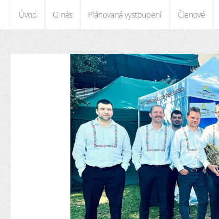
Úvod
O nás
Plánovaná vystoupení
Členové