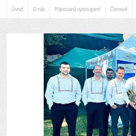
Úvod
O nás
Plánovaná vystoupení
Členové