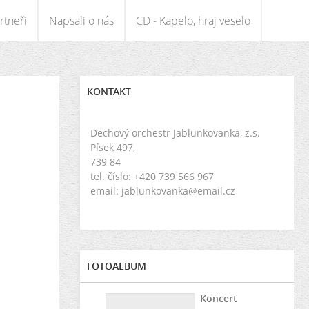
rtneři
Napsali o nás
CD - Kapelo, hraj veselo
KONTAKT
Dechový orchestr Jablunkovanka, z.s.
Písek 497,
739 84
tel. číslo: +420 739 566 967
email: jablunkovanka@email.cz
FOTOALBUM
Koncert