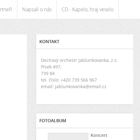
rtneři
Napsali o nás
CD - Kapelo, hraj veselo
KONTAKT
Dechový orchestr Jablunkovanka, z.s.
Písek 497,
739 84
tel. číslo: +420 739 566 967
email: jablunkovanka@email.cz
FOTOALBUM
Koncert