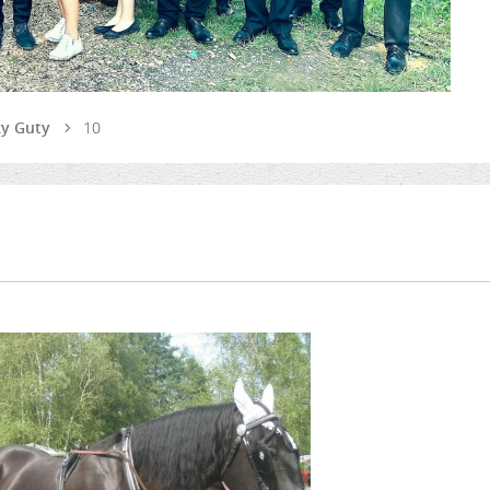
ky Guty
10