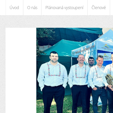
Úvod
O nás
Plánovaná vystoupení
Členové