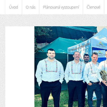
Úvod
O nás
Plánovaná vystoupení
Členové