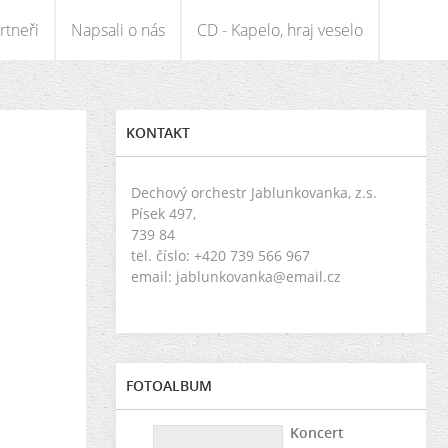
rtneři
Napsali o nás
CD - Kapelo, hraj veselo
KONTAKT
Dechový orchestr Jablunkovanka, z.s.
Písek 497,
739 84
tel. číslo: +420 739 566 967
email: jablunkovanka@email.cz
FOTOALBUM
Koncert