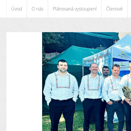
Úvod
O nás
Plánovaná vystoupení
Členové