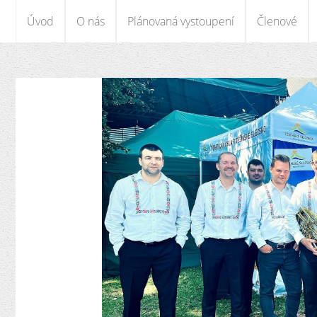
Úvod
O nás
Plánovaná vystoupení
Členové