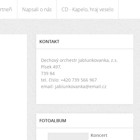
rtneři
Napsali o nás
CD - Kapelo, hraj veselo
KONTAKT
Dechový orchestr Jablunkovanka, z.s.
Písek 497,
739 84
tel. číslo: +420 739 566 967
email: jablunkovanka@email.cz
FOTOALBUM
Koncert