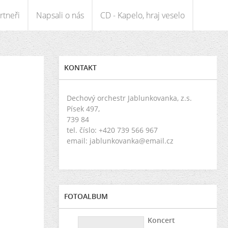
rtneři
Napsali o nás
CD - Kapelo, hraj veselo
KONTAKT
Dechový orchestr Jablunkovanka, z.s.
Písek 497,
739 84
tel. číslo: +420 739 566 967
email: jablunkovanka@email.cz
FOTOALBUM
Koncert