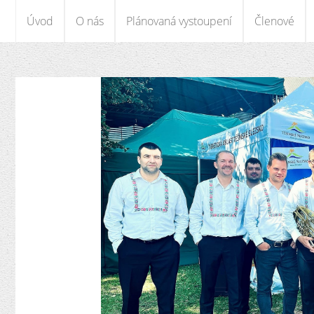
Úvod
O nás
Plánovaná vystoupení
Členové