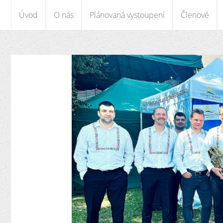
Úvod
O nás
Plánovaná vystoupení
Členové