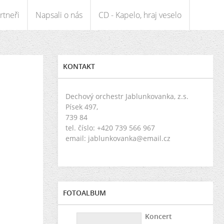
rtneři
Napsali o nás
CD - Kapelo, hraj veselo
KONTAKT
Dechový orchestr Jablunkovanka, z.s.
Písek 497,
739 84
tel. číslo: +420 739 566 967
email: jablunkovanka@email.cz
FOTOALBUM
Koncert