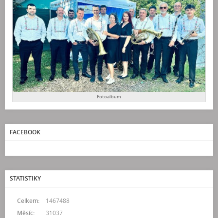
Fotoalbum
FACEBOOK
STATISTIKY
Celkem:
1467488
Měsíc:
31037