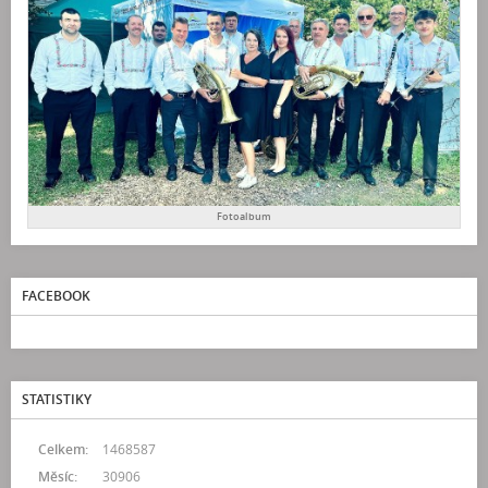
Fotoalbum
FACEBOOK
STATISTIKY
Celkem:
1468587
Měsíc:
30906