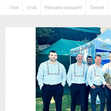
Úvod
O nás
Plánovaná vystoupení
Členové