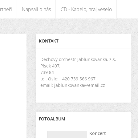
rtneři
Napsali o nás
CD - Kapelo, hraj veselo
KONTAKT
Dechový orchestr Jablunkovanka, z.s.
Písek 497,
739 84
tel. číslo: +420 739 566 967
email: jablunkovanka@email.cz
FOTOALBUM
Koncert