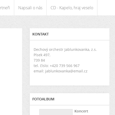
rtneři
Napsali o nás
CD - Kapelo, hraj veselo
KONTAKT
Dechový orchestr Jablunkovanka, z.s.
Písek 497,
739 84
tel. číslo: +420 739 566 967
email: jablunkovanka@email.cz
FOTOALBUM
Koncert