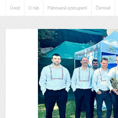
Úvod
O nás
Plánovaná vystoupení
Členové