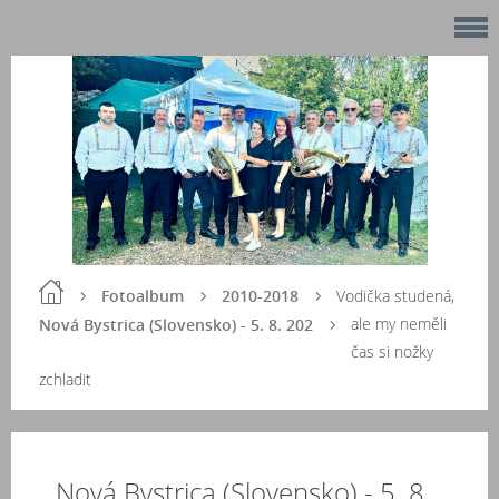
Fotoalbum
2010-2018
Vodička studená,
ale my neměli
Nová Bystrica (Slovensko) - 5. 8. 202
čas si nožky
zchladit
Nová Bystrica (Slovensko) - 5. 8.