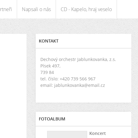
rtneři
Napsali o nás
CD - Kapelo, hraj veselo
KONTAKT
Dechový orchestr Jablunkovanka, z.s.
Písek 497,
739 84
tel. číslo: +420 739 566 967
email: jablunkovanka@email.cz
FOTOALBUM
Koncert