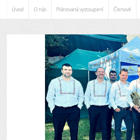
Úvod
O nás
Plánovaná vystoupení
Členové