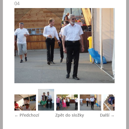
04
← Předchozí
Zpět do složky
Další →