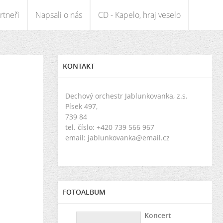
rtneři
Napsali o nás
CD - Kapelo, hraj veselo
KONTAKT
Dechový orchestr Jablunkovanka, z.s.
Písek 497,
739 84
tel. číslo: +420 739 566 967
email: jablunkovanka@email.cz
FOTOALBUM
Koncert