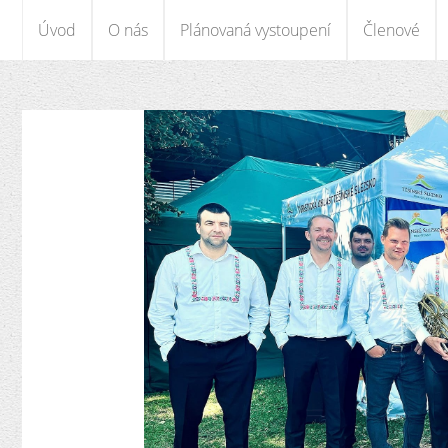
Úvod
O nás
Plánovaná vystoupení
Členové