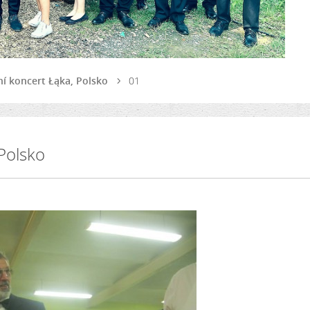
ní koncert Łąka, Polsko
01
 Polsko