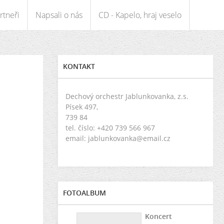
rtneři
Napsali o nás
CD - Kapelo, hraj veselo
KONTAKT
Dechový orchestr Jablunkovanka, z.s.
Písek 497,
739 84
tel. číslo: +420 739 566 967
email: jablunkovanka@email.cz
FOTOALBUM
Koncert