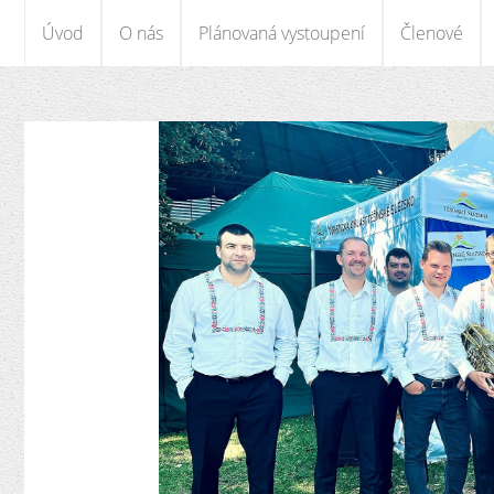
Úvod
O nás
Plánovaná vystoupení
Členové