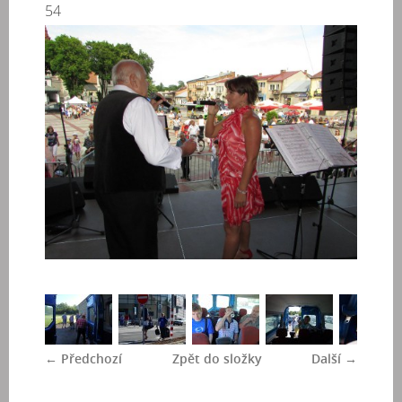
54
← Předchozí
Zpět do složky
Další →