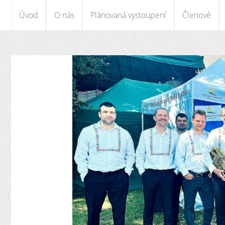
Úvod
O nás
Plánovaná vystoupení
Členové