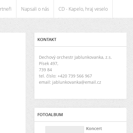
rtneři
Napsali o nás
CD - Kapelo, hraj veselo
KONTAKT
Dechový orchestr Jablunkovanka, z.s.
Písek 497,
739 84
tel. číslo: +420 739 566 967
email: jablunkovanka@email.cz
FOTOALBUM
Koncert