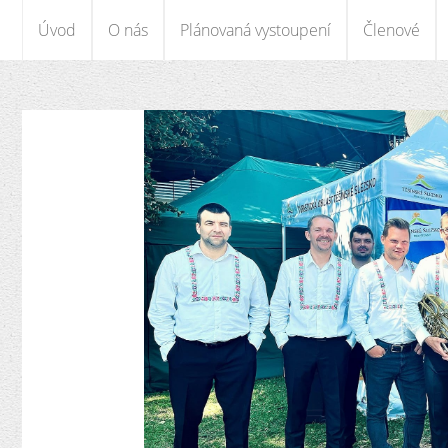
Úvod
O nás
Plánovaná vystoupení
Členové