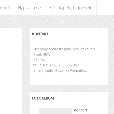
rtneři
Napsali o nás
CD - Kapelo, hraj veselo
KONTAKT
Dechový orchestr Jablunkovanka, z.s.
Písek 497,
739 84
tel. číslo: +420 739 566 967
email: jablunkovanka@email.cz
FOTOALBUM
Koncert