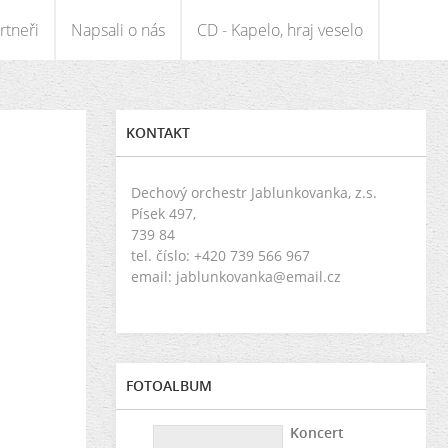
rtneři
Napsali o nás
CD - Kapelo, hraj veselo
KONTAKT
Dechový orchestr Jablunkovanka, z.s.
Písek 497,
739 84
tel. číslo: +420 739 566 967
email: jablunkovanka@email.cz
FOTOALBUM
Koncert