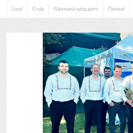
Úvod
O nás
Plánovaná vystoupení
Členové