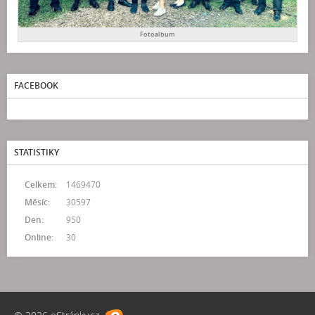
Fotoalbum
FACEBOOK
STATISTIKY
Celkem:
1469470
Měsíc:
30597
Den:
950
Online:
30