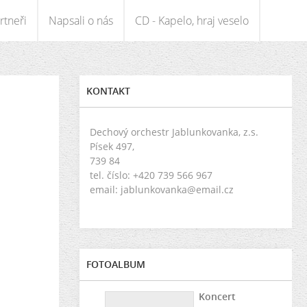
rtneři
Napsali o nás
CD - Kapelo, hraj veselo
KONTAKT
Dechový orchestr Jablunkovanka, z.s.
Písek 497,
739 84
tel. číslo: +420 739 566 967
email: jablunkovanka@email.cz
FOTOALBUM
Koncert