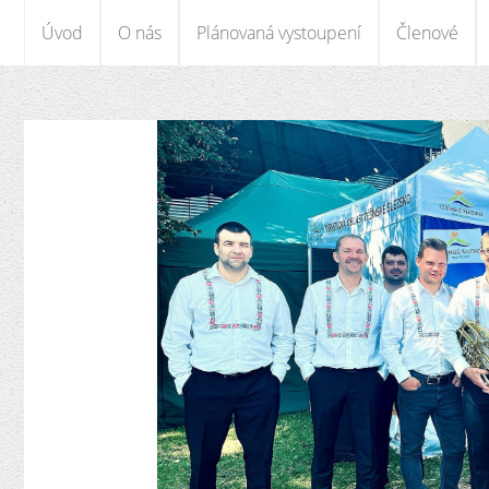
Úvod
O nás
Plánovaná vystoupení
Členové