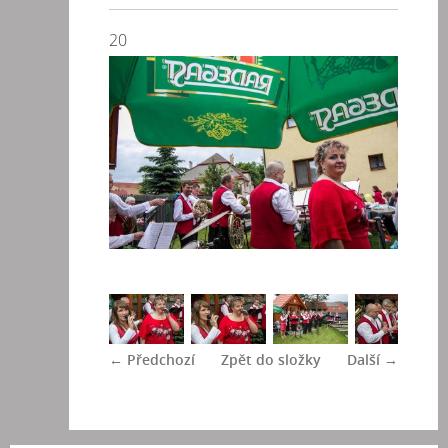
20
← Předchozí
Zpět do složky
Další →