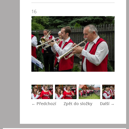
16
← Předchozí
Zpět do složky
Další →