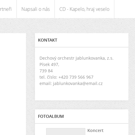
rtneři
Napsali o nás
CD - Kapelo, hraj veselo
KONTAKT
Dechový orchestr Jablunkovanka, z.s.
Písek 497,
739 84
tel. číslo: +420 739 566 967
email: jablunkovanka@email.cz
FOTOALBUM
Koncert