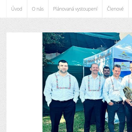
Úvod
O nás
Plánovaná vystoupení
Členové