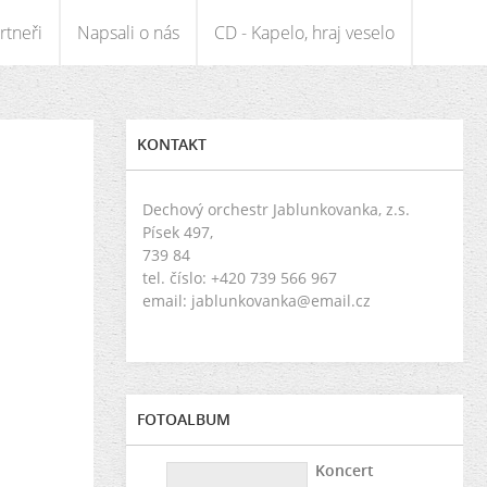
rtneři
Napsali o nás
CD - Kapelo, hraj veselo
KONTAKT
Dechový orchestr Jablunkovanka, z.s.
Písek 497,
739 84
tel. číslo: +420 739 566 967
email: jablunkovanka@email.cz
FOTOALBUM
Koncert