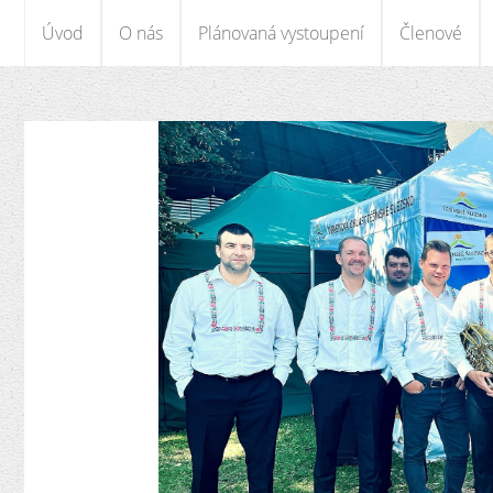
Úvod
O nás
Plánovaná vystoupení
Členové