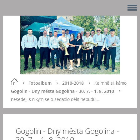
Fotoalbum
2010-2018
Ke mně si, kámo,
Gogolin - Dny města Gogolina - 30. 7. - 1. 8. 2010
nesedej, s nikým se o sedadlo dělit nebudu ..
Gogolin - Dny města Gogolina -
30. 7. - 1. 8. 2010