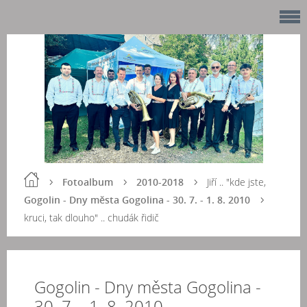
Fotoalbum
2010-2018
Jiří .. "kde jste,
Gogolin - Dny města Gogolina - 30. 7. - 1. 8. 2010
kruci, tak dlouho" .. chudák řidič
Gogolin - Dny města Gogolina -
30. 7. - 1. 8. 2010