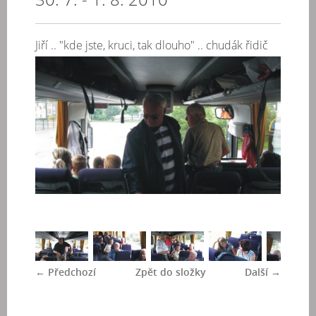
Jiří .. "kde jste, kruci, tak dlouho" .. chudák řidič
← Předchozí
Zpět do složky
Další →