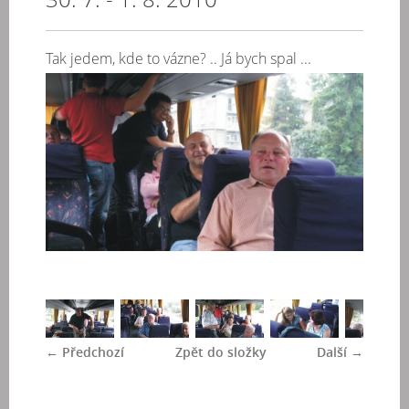
Tak jedem, kde to vázne? .. Já bych spal ...
← Předchozí
Zpět do složky
Další →