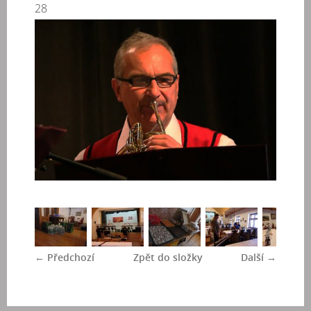
28
← Předchozí
Zpět do složky
Další →