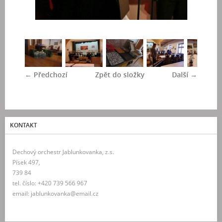
← Předchozí
Zpět do složky
Další →
KONTAKT
Dechový orchestr Jablunkovanka, z.s.
Písek 497,
739 84
tel. číslo: +420 739 566 967
email: jablunkovanka@email.cz