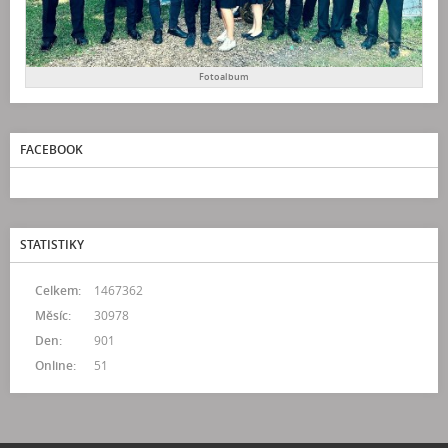
Fotoalbum
FACEBOOK
STATISTIKY
Celkem:
1467362
Měsíc:
30978
Den:
901
Online:
51