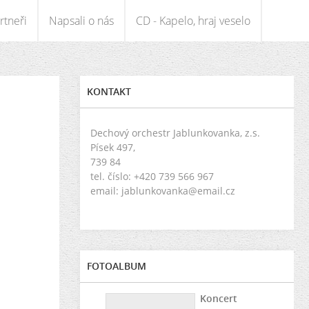
rtneři
Napsali o nás
CD - Kapelo, hraj veselo
KONTAKT
Dechový orchestr Jablunkovanka, z.s.
Písek 497,
739 84
tel. číslo: +420 739 566 967
email: jablunkovanka@email.cz
FOTOALBUM
Koncert