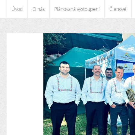
Úvod
O nás
Plánovaná vystoupení
Členové